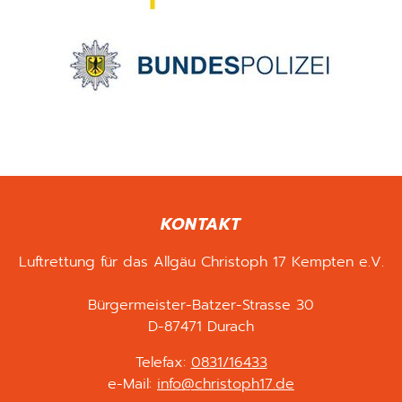
KONTAKT
Luftrettung für das Allgäu Christoph 17 Kempten e.V.
Bürgermeister-Batzer-Strasse 30
D-87471 Durach
Telefax:
0831/16433
e-Mail:
info@christoph17.de